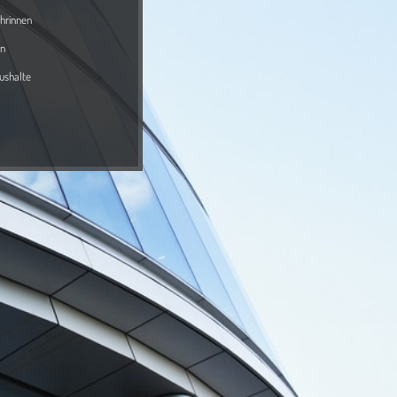
rinnen
n
shalte