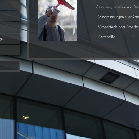
Jalousien,Lamellen und Dach
Grundreinigungen aller Arte
Bürogebäude oder Privathau
Gartenhilfe
gen