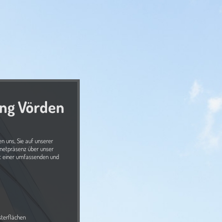
ung Vörden
n uns, Sie auf unserer
rnetpräsenz über unser
t einer umfassenden und
erflächen